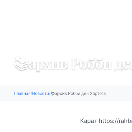
25 марта 2026 г.
📚архив Робби де
Главная
/
Новости
/
📚архив Робби ден Хартога
Карат https://rahb