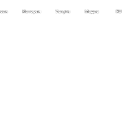
сия
История
Услуги
Медиа
RU